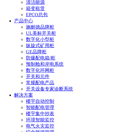
清洁能源
箱变租赁
EPCO总包
产品中心
施耐德品牌柜
UL美标开关柜
数字化小型柜
纵旋式矿用柜
GE品牌柜
防爆配电箱/柜
预制舱和岸电系统
数字化环网柜
开关和元件
常规配电产品
开关设备专家诊断系统
解决方案
楼宇自动控制
智能配电管理
楼宇集中抄表
环境智能监控
电气火灾监控