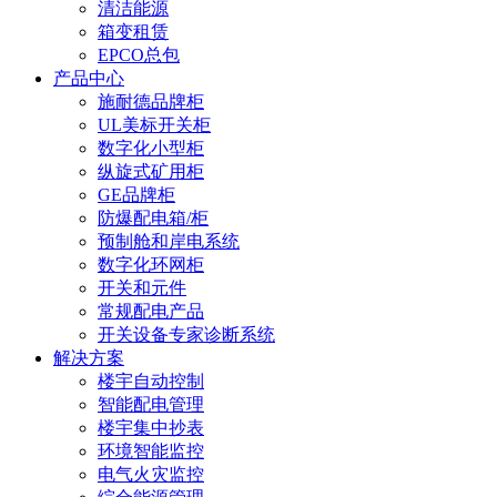
清洁能源
箱变租赁
EPCO总包
产品中心
施耐德品牌柜
UL美标开关柜
数字化小型柜
纵旋式矿用柜
GE品牌柜
防爆配电箱/柜
预制舱和岸电系统
数字化环网柜
开关和元件
常规配电产品
开关设备专家诊断系统
解决方案
楼宇自动控制
智能配电管理
楼宇集中抄表
环境智能监控
电气火灾监控