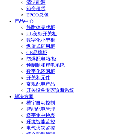
清洁能源
箱变租赁
EPCO总包
产品中心
施耐德品牌柜
UL美标开关柜
数字化小型柜
纵旋式矿用柜
GE品牌柜
防爆配电箱/柜
预制舱和岸电系统
数字化环网柜
开关和元件
常规配电产品
开关设备专家诊断系统
解决方案
楼宇自动控制
智能配电管理
楼宇集中抄表
环境智能监控
电气火灾监控