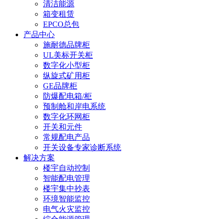
清洁能源
箱变租赁
EPCO总包
产品中心
施耐德品牌柜
UL美标开关柜
数字化小型柜
纵旋式矿用柜
GE品牌柜
防爆配电箱/柜
预制舱和岸电系统
数字化环网柜
开关和元件
常规配电产品
开关设备专家诊断系统
解决方案
楼宇自动控制
智能配电管理
楼宇集中抄表
环境智能监控
电气火灾监控