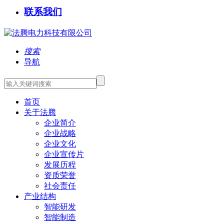
联系我们
搜索
导航
首页
关于法腾
企业简介
企业战略
企业文化
企业宣传片
发展历程
资质荣誉
社会责任
产业结构
智能研发
智能制造