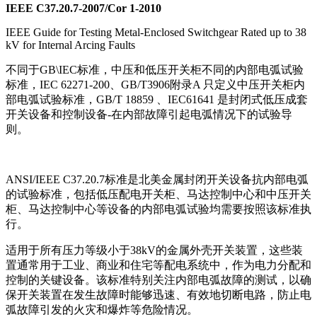
IEEE C37.20.7-2007/Cor 1-2010
IEEE Guide for Testing Metal-Enclosed Switchgear Rated up to 38
kV for Internal Arcing Faults
不同于GB\IEC标准，中压和低压
开关柜
不同的内部电弧试验
标准，IEC 62271-200、GB/T3906附录A 只定义中压开关柜内
部电弧试验标准，GB/T 18859 、IEC61641 是封闭式低压成套
开关设备和控制设备-在内部故障引起电弧情况下的试验导
则。
ANSI/IEEE C37.20.7标准是北美金属封闭开关设备抗内部电弧
的试验标准，包括低压配电开关柜、马达控制中心和中压开关
柜、马达控制中心等设备的内部电弧试验均需要按照该标准执
行。
适用于所有压力等级小于38kV的金属外壳开关装置，这些装
置通常用于工业、商业和住宅等配电系统中，作为电力分配和
控制的关键设备。该标准特别关注内部电弧故障的测试，以确
保开关装置在发生故障时能够迅速、有效地切断电路，防止电
弧故障引发的火灾和爆炸等危险情况。