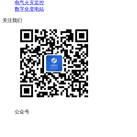
电气火灾监控
数字化变电站
关注我们
公众号