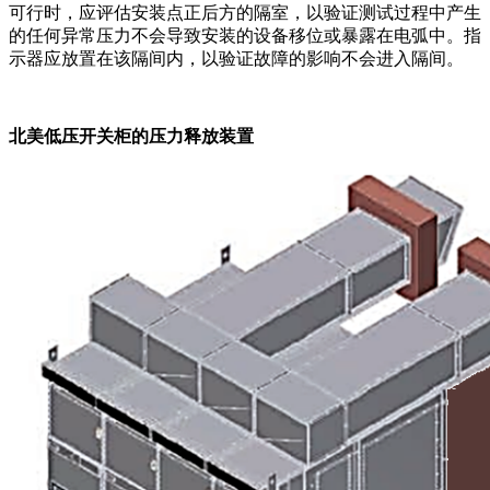
可行时，应评估安装点正后方的隔室，以验证测试过程中产生
的任何异常压力不会导致安装的设备移位或暴露在电弧中。指
示器应放置在该隔间内，以验证故障的影响不会进入隔间。
北美低压开关柜的
压力释放装置