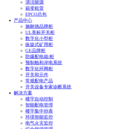
清洁能源
箱变租赁
EPCO总包
产品中心
施耐德品牌柜
UL美标开关柜
数字化小型柜
纵旋式矿用柜
GE品牌柜
防爆配电箱/柜
预制舱和岸电系统
数字化环网柜
开关和元件
常规配电产品
开关设备专家诊断系统
解决方案
楼宇自动控制
智能配电管理
楼宇集中抄表
环境智能监控
电气火灾监控