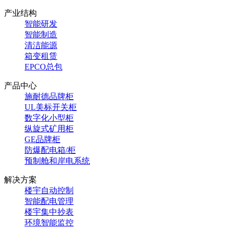
产业结构
智能研发
智能制造
清洁能源
箱变租赁
EPCO总包
产品中心
施耐德品牌柜
UL美标开关柜
数字化小型柜
纵旋式矿用柜
GE品牌柜
防爆配电箱/柜
预制舱和岸电系统
解决方案
楼宇自动控制
智能配电管理
楼宇集中抄表
环境智能监控