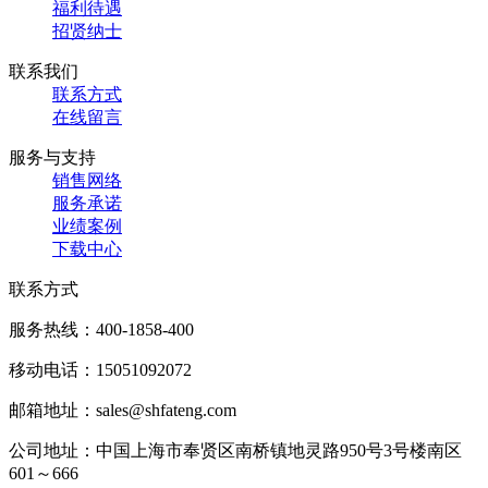
福利待遇
招贤纳士
联系我们
联系方式
在线留言
服务与支持
销售网络
服务承诺
业绩案例
下载中心
联系方式
服务热线：
400-1858-400
移动电话：
15051092072
邮箱地址：
sales@shfateng.com
公司地址：
中国上海市奉贤区南桥镇地灵路950号3号楼南区
601～666