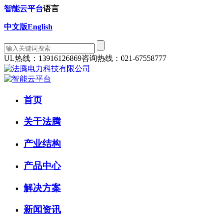
智能云平台
语言
中文版
English
UL热线：13916126869
咨询热线：021-67558777
首页
关于法腾
产业结构
产品中心
解决方案
新闻资讯