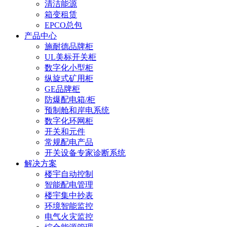
清洁能源
箱变租赁
EPCO总包
产品中心
施耐德品牌柜
UL美标开关柜
数字化小型柜
纵旋式矿用柜
GE品牌柜
防爆配电箱/柜
预制舱和岸电系统
数字化环网柜
开关和元件
常规配电产品
开关设备专家诊断系统
解决方案
楼宇自动控制
智能配电管理
楼宇集中抄表
环境智能监控
电气火灾监控