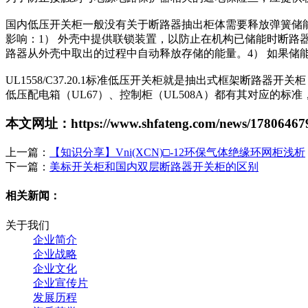
国内低压开关柜一般没有关于断路器抽出柜体需要释放弹簧储
影响：1） 外壳中提供联锁装置，以防止在机构已储能时断路
路器从外壳中取出的过程中自动释放存储的能量。4） 如果储
UL1558/C37.20.1标准低压开关柜就是抽出式框架断路
低压配电箱（UL67）、控制柜（UL508A）都有其对应的标
本文网址：https://www.shfateng.com/news/178064679
上一篇：
【知识分享】Vni(XCN)□-12环保气体绝缘环网柜浅析
下一篇：
美标开关柜和国内双层断路器开关柜的区别
相关新闻：
关于我们
企业简介
企业战略
企业文化
企业宣传片
发展历程