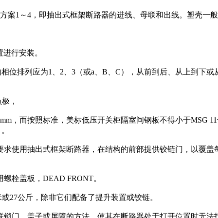
案1～4，即抽出式框架断路器的进线、母联和出线。塑壳一般不应
置进行安装。
的相位排列应为1、2、3（或a、B、C），从前到后、从上到下
负极，
m，而按照标准，美标低压开关柜隔室间钢板不得小于MSG 11
）。
要求使用抽出式框架断路器，在结构的前部提供铰链门，以覆盖
栓盖板，DEAD FRONT。
米或27公斤，除非它们配备了提升装置或铰链。
联锁门、盖子或屏障的方法，使其在断路器处于打开位置时无法